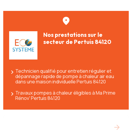
Nos prestations sur le
secteur de Pertuis 84120
Technicien qualifié pour entretien régulier et
dépannage rapide de pompe à chaleur air eau
dans une maison individuelle Pertuis 84120
Travaux pompes à chaleur éligibles à Ma Prime
Rénov' Pertuis 84120