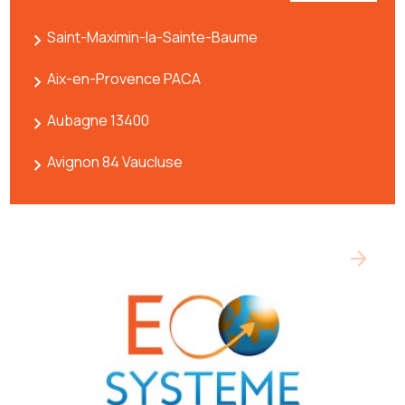
Saint-Maximin-la-Sainte-Baume
Aix-en-Provence PACA
Aubagne 13400
Avignon 84 Vaucluse