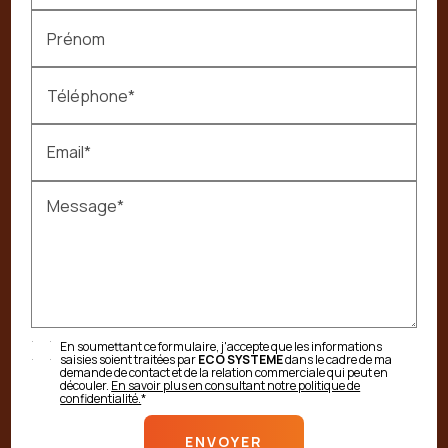
Prénom
Téléphone*
Email*
Message*
En soumettant ce formulaire, j'accepte que les informations
saisies soient traitées par
ECO SYSTEME
dans le cadre de ma
demande de contact et de la relation commerciale qui peut en
découler.
En savoir plus en consultant notre politique de
confidentialité.
*